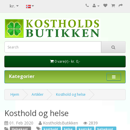
kr.
0 vare(r) - kr. 0,-
Kategorier
Hjem
Artikler
Kosthold og helse
Kosthold og helse
01. Feb 2020
KostholdsButikken
2839
Helsekost
kosthold
helse
kostråd
helsekost