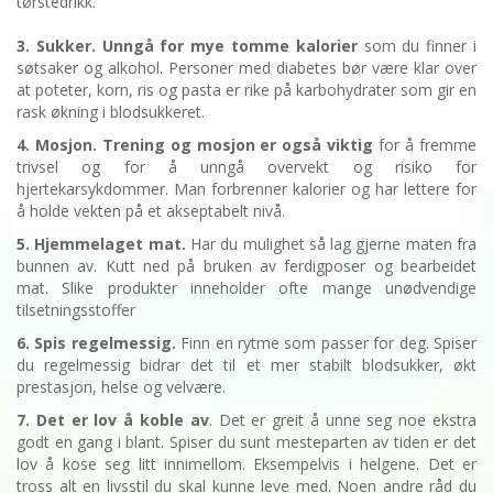
tørstedrikk.
3. Sukker. Unngå for mye tomme kalorier
som du finner i
søtsaker og alkohol. Personer med diabetes bør være klar over
at poteter, korn, ris og pasta er rike på karbohydrater som gir en
rask økning i blodsukkeret.
4. Mosjon. Trening og mosjon er også viktig
for å fremme
trivsel og for å unngå overvekt og risiko for
hjertekarsykdommer. Man forbrenner kalorier og har lettere for
å holde vekten på et akseptabelt nivå.
5. Hjemmelaget mat.
Har du mulighet så lag gjerne maten fra
bunnen av. Kutt ned på bruken av ferdigposer og bearbeidet
mat. Slike produkter inneholder ofte mange unødvendige
tilsetningsstoffer
6. Spis regelmessig.
Finn en rytme som passer for deg. Spiser
du regelmessig bidrar det til et mer stabilt blodsukker, økt
prestasjon, helse og velvære.
7. Det er lov å koble av
. Det er greit å unne seg noe ekstra
godt en gang i blant. Spiser du sunt mesteparten av tiden er det
lov å kose seg litt innimellom. Eksempelvis i helgene. Det er
tross alt en livsstil du skal kunne leve med. Noen andre råd du