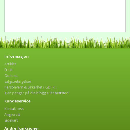
Informasjon
Artikler
Frakt
Om oss
salgsbetingelser
Personvern & Sikkerhet ( GDPR )
Tjen penger på din blogg eller nettsted
Kundeservice
Kontakt oss
Angrerett
Sidekart
Andre funksjoner