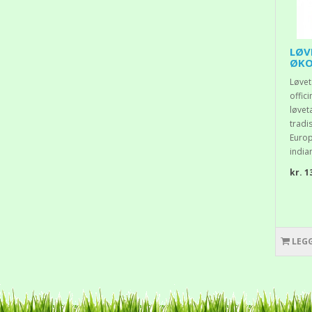
LØV
ØKO
Løvet
offici
løvet
tradi
Europ
india
kr. 1
LEG