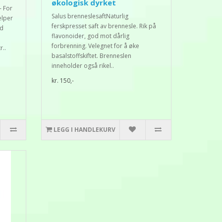
økologisk dyrket
- For
Salus brenneslesaftNaturlig
elper
ferskpresset saft av brennesle. Rik på
ed
flavonoider, god mot dårlig
forbrenning. Velegnet for å øke
r..
basalstoffskiftet. Brenneslen
inneholder også rikel..
kr. 150,-
LEGG I HANDLEKURV