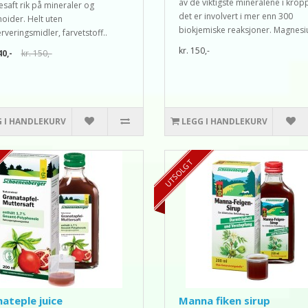
av de viktigste mineralene i krop
esaft rik på mineraler og
det er involvert i mer enn 300
noider. Helt uten
biokjemiske reaksjoner. Magnesi
rveringsmidler, farvetstoff..
kr. 150,-
40,-
kr. 150,-
G I HANDLEKURV
LEGG I HANDLEKURV
TILBUD 10%
UTSOLGT
ateple juice
Manna fiken sirup