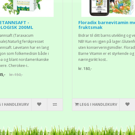
ETANNSAFT -
Floradix barnevitamin m
LOGISK 200ML
fruktsmak
annsaft (Taraxacum
Bidrar til ditt barns utvikling og v
nale).Naturlig ferskpresset
NB! Kun en igjen på lager.Glutenf
annsaft. Løvetann har en lang
uten konserveringsmidler. Florad
sjon som folkemedisin både i
Barne Vitamin er et styrkende og
a og blant nordamerikanske
næringsrikt kost..
nere. Cherokee-i..
kr. 180,-
35,-
kr. 150,-
G I HANDLEKURV
LEGG I HANDLEKURV