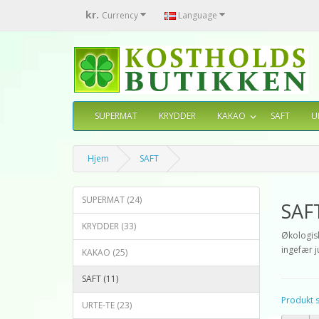
kr.
Currency
Language
SUPERMAT
KRYDDER
KAKAO
SAFT
U
Hjem
SAFT
SUPERMAT (24)
SAF
KRYDDER (33)
Økologisk
ingefær j
KAKAO (25)
SAFT (11)
Produkt 
URTE-TE (23)