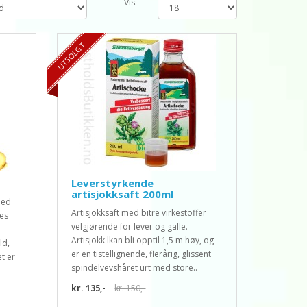
Vis:
TILBUD 10%
UTSOLGT
Leverstyrkende
artisjokksaft 200ml
med
Artisjokksaft med bitre virkestoffer
tes
velgjørende for lever og galle.
Artisjokk lkan bli opptil 1,5 m høy, og
ld,
er en tistellignende, flerårig, glissent
t er
spindelvevshåret urt med store..
kr. 135,-
kr. 150,-