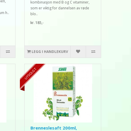
pen,
kombinasjon med B og C vitaminer,
som er viktig for dannelsen av røde
um h..
blo..
kr. 185,-
LEGG I HANDLEKURV
UTSOLGT
Brenneslesaft 200ml,