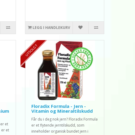
LEGG I HANDLEKURV
UTSOLGT
Floradix Formula - Jern -
sium
Vitamin og Mineraltilskudd
Får du i deg nok jern? Floradix Formula
er et
er et flytende jerntilskudd, som
 er et
inneholder organisk bundet jern i