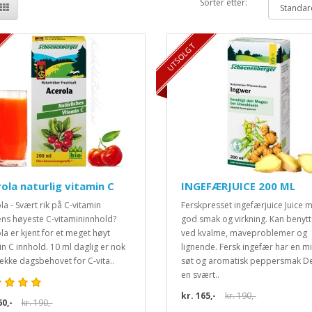
Sorter etter:
TILBUD 13%
UTSOLGT
ola naturlig vitamin C
INGEFÆRJUICE 200 ML
la - Svært rik på C-vitamin
Ferskpresset ingefærjuice Juice 
ns høyeste C-vitamininnhold?
god smak og virkning. Kan benyt
la er kjent for et meget høyt
ved kvalme, maveproblemer og
in C innhold. 10 ml daglig er nok
lignende. Fersk ingefær har en mi
 dekke dagsbehovet for C-vita..
søt og aromatisk peppersmak De
en svært..
kr. 165,-
kr. 190,-
60,-
kr. 190,-