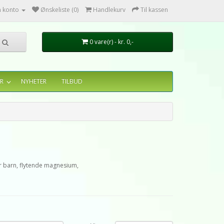
n konto
Ønskeliste (0)
Handlekurv
Til kassen
0 vare(r) - kr. 0,-
R
NYHETER
TILBUD
or barn, flytende magnesium,