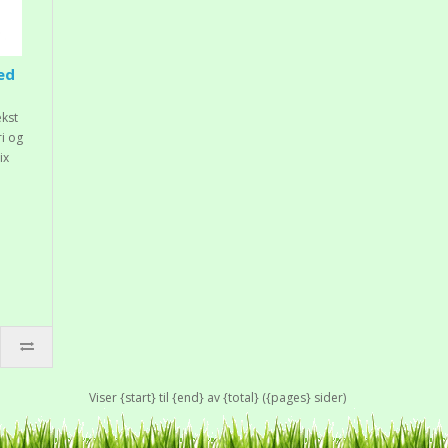
ed
ekst
ri og
ix
Viser {start} til {end} av {total} ({pages} sider)