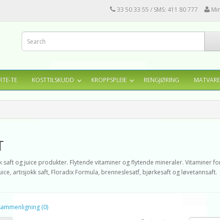
33 50 33 55 / SMS: 411 80 777
Mi
RTE-TE
KOSTTILSKUDD
KROPPSPLEIE
RENGJØRING
MATVARE
T
 saft og juice produkter. Flytende vitaminer og flytende mineraler. Vitaminer f
uice, artisjokk saft, Floradix Formula, brenneslesatf, bjørkesaft og løvetannsaft.
sammenligning (0)