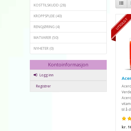
KOSTTILSKUDD (28)
KROPPSPLEIE (40)
TILBUD 16%
UTSOLGT
RENGJØRING (4)
MATVARER (50)
NYHETER (0)
Kontoinformasjon
Logg inn
Acer
Registrer
Acero
Verde
Acero
vitam
til å
kr. 1