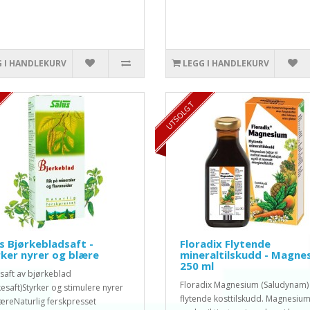
G I HANDLEKURV
LEGG I HANDLEKURV
UTSOLGT
s Bjørkebladsaft -
Floradix Flytende
ker nyrer og blære
mineraltilskudd - Magne
250 ml
 saft av bjørkeblad
Floradix Magnesium (Saludynam) 
kesaft)Styrker og stimulere nyrer
flytende kosttilskudd. Magnesium
æreNaturlig ferskpresset