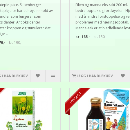
teple-juice. Shoenberger
Fiken og manna ekstrakt 200 ml. 
teplejuice har et høyt innhold av
bedre opptak og fordøyelse - Hj
enoler som fungerer som
med å hindre forstoppelse og v
ksidanter. Antioksidanter
problemer med næringsopptak.
tter kroppen og stimulerer det
Manna-ask er et bladfellende løvt
ige ..
kr. 135,-
kr. 150,-
70,-
kr. 190,-
G I HANDLEKURV
LEGG I HANDLEKURV
UTSOLGT