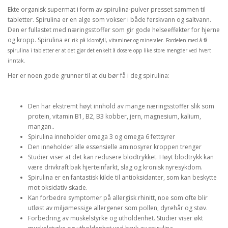
Ekte organisk supermat i form av spirulina-pulver presset sammen til
tabletter. Spirulina er en alge som vokser i både ferskvann og saltvann.
Den er fullastet med næringsstoffer som gir gode helseeffekter for hjerne
og kropp. Spirulina er
rik på klorofyll, vitaminer og mineraler.
Fordelen med å få
spirulina i tabletter er at det gjør det enkelt å dosere opp like store mengder ved hvert
inntak.
Her er noen gode grunner til at du bør få i deg spirulina:
Den har ekstremt høyt innhold av mange næringsstoffer slik som
protein, vitamin B1, B2, B3 kobber, jern, magnesium, kalium,
mangan..
Spirulina inneholder omega 3 og omega 6 fettsyrer
Den inneholder alle essensielle aminosyrer kroppen trenger
Studier viser at det kan redusere blodtrykket. Høyt blodtrykk kan
være drivkraft bak hjerteinfarkt, slag og kronisk nyresykdom.
Spirulina er en fantastisk kilde til antioksidanter, som kan beskytte
mot oksidativ skade.
Kan forbedre symptomer på allergisk rhinitt, noe som ofte blir
utløst av miljømessige allergener som pollen, dyrehår og støv.
Forbedring av muskelstyrke og utholdenhet. Studier viser økt