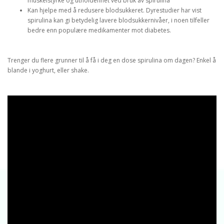
muskelstyrke og utholdenhet ved bruk av spirulina
Kan hjelpe med å redusere blodsukkeret. Dyrestudier har vist
spirulina kan gi betydelig lavere blodsukkernivåer, i noen tilfeller
bedre enn populære medikamenter mot diabetes.
Trenger du flere grunner til å få i deg en dose spirulina om dagen? Enkel å
blande i yoghurt, eller shake.