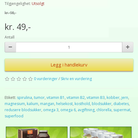
Tilgjengelighet:
Utsolgt
kr. 98,-
kr. 49,-
Antall
Legg i handlekurv
0 vurderinger
/
Skriv en vurdering
Etikett:
spirulina
,
tumor
,
vitamin B1
,
vitamin B2
,
vitamin B3
,
kobber
,
jern
,
magnesium
,
kalium
,
mangan
,
helsekost
,
kosthold
,
blodsukker
,
diabetes
,
redusere blodsukker
,
omega 3
,
omega 6
,
avgiftning
,
chlorella
,
supermat
,
superfood