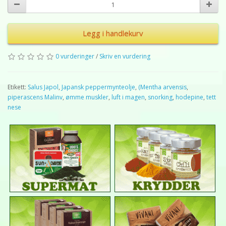
Legg i handlekurv
0 vurderinger
/
Skriv en vurdering
Etikett:
Salus Japol
,
Japansk peppermynteolje
,
(Mentha arvensis
,
piperascens Malinv
,
ømme muskler
,
luft i magen
,
snorking
,
hodepine
,
tett
nese