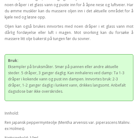
noen dråper i et glass vann og puste inn for å åpne nese og luftveier. Har
du ømme muskler kan du massere oljen inn i det aktuelle området for å
kjøle ned og løsne opp.
Oljen kan også brukes innvortes med noen dråper i et glass vann mot
dårlig fordøyelse eller luft i magen. Mot snorking kan du forsøke å
massere litt olje bakerst på tungen før du sovner.
Bruk:
Eksempler på bruksmåter. Smør på pannen eller andre aktuelle
steder. 5 dråper, 3 ganger daglig. Kan innhaleres ved damp: Ta 1-3
dråper i kokende vann og pust inn dampen. Innvortes bruk: 2-3
dråper, 1-2 ganger daglig i lunkent vann, drikkes langsomt. Anbefalt
dagsdose bør ikke overskrides.
Innhold:
Ren japansk peppermynteolje (Mentha arvensis var. piperascens Malinv.
ex Holmes).
Nettoinnhold: 10ml