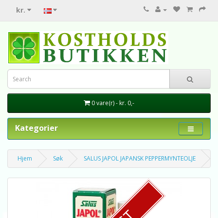
kr.
0 vare(r) - kr. 0,-
Kategorier
Hjem
Søk
SALUS JAPOL JAPANSK PEPPERMYNTEOLJE