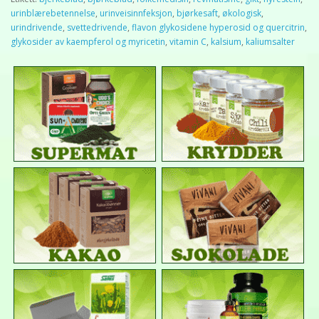
urinblærebetennelse
,
urinveisinnfeksjon
,
bjørkesaft
,
økologisk
,
urindrivende
,
svettedrivende
,
flavon glykosidene hyperosid og quercitrin
,
glykosider av kaempferol og myricetin
,
vitamin C
,
kalsium
,
kaliumsalter