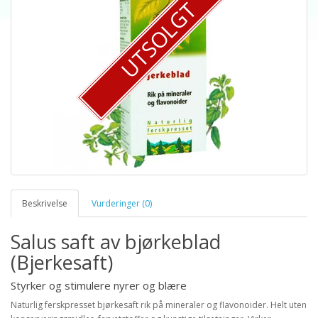
UTSOLGT
Beskrivelse
Vurderinger (0)
Salus saft av bjørkeblad
(Bjerkesaft)
Styrker og stimulere nyrer og blære
Naturlig ferskpresset bjørkesaft rik på mineraler og flavonoider. Helt uten