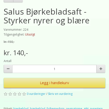
Salus Bjørkebladsaft -
Styrker nyrer og blære
Varenummer: 224
Tilgjengelighet:
Utsolgt
kr. 150,-
kr. 140,-
Antall
Legg i handlekurv
0 vurderinger
/
Skriv en vurdering
Etikett:
bjerkeblad
,
bjørkeblad
,
folkemedisin
,
revmatisme
,
gikt
,
nyrestein
,