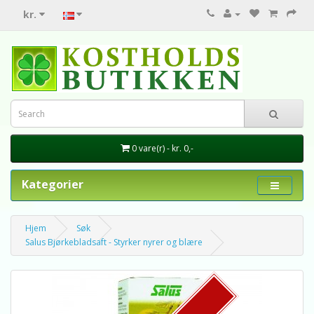
kr.
0 vare(r) - kr. 0,-
Kategorier
Hjem
Søk
Salus Bjørkebladsaft - Styrker nyrer og blære