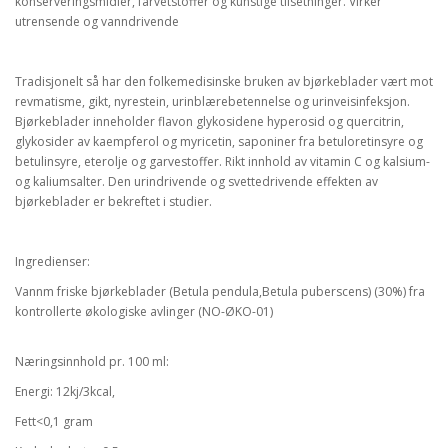
konserveringsmidler, farvetstoffer og kunstige tilsetninger. Virker
utrensende og vanndrivende
Tradisjonelt så har den folkemedisinske bruken av bjørkeblader vært mot
revmatisme, gikt, nyrestein, urinblærebetennelse og urinveisinfeksjon.
Bjørkeblader inneholder flavon glykosidene hyperosid og quercitrin,
glykosider av kaempferol og myricetin, saponiner fra betuloretinsyre og
betulinsyre, eterolje og garvestoffer. Rikt innhold av vitamin C og kalsium-
og kaliumsalter. Den urindrivende og svettedrivende effekten av
bjørkeblader er bekreftet i studier.
Ingredienser:
Vannm friske bjørkeblader (Betula pendula,Betula puberscens) (30%) fra
kontrollerte økologiske avlinger (NO-ØKO-01)
Næringsinnhold pr. 100 ml:
Energi: 12kj/3kcal,
Fett<0,1 gram