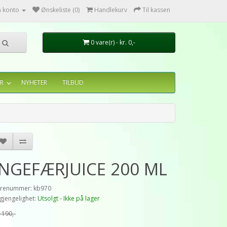
n konto
Ønskeliste (0)
Handlekurv
Til kassen
0 vare(r) - kr. 0,-
R
NYHETER
TILBUD
INGEFÆRJUICE 200 ML
renummer: kb970
lgjengelighet:
Utsolgt - Ikke på lager
. 190,-