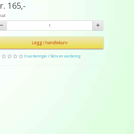
r. 165,-
tall
Legg i handlekurv
0 vurderinger
/
Skriv en vurdering