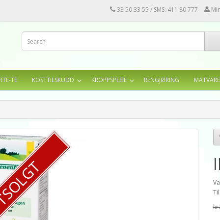
33 50 33 55 / SMS: 411 80 777
Mi
RTE-TE
KOSTTILSKUDD
KROPPSPLEIE
RENGJØRING
MATVARE
TSOLGT
Va
Ti
kr