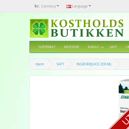
kr.
Currency
Language
SUPERMAT
KRYDDER
KAKAO
SAFT
U
Hjem
SAFT
INGEFÆRJUICE 200 ML
U