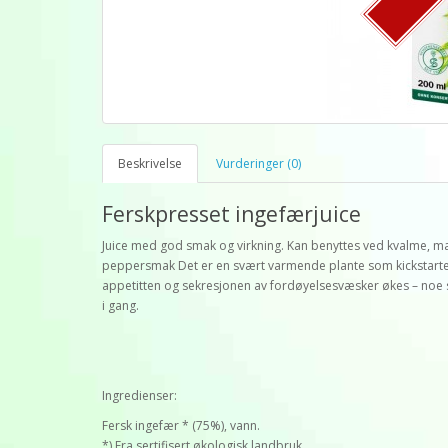
Beskrivelse
Vurderinger (0)
Ferskpresset ingefærjuice
Juice med god smak og virkning. Kan benyttes ved kvalme, m
peppersmak Det er en svært varmende plante som kickstarter 
appetitten og sekresjonen av fordøyelsesvæsker økes – noe 
i gang.
Ingredienser:
Fersk ingefær * (75%), vann.
*) Fra sertifisert økologisk landbruk.