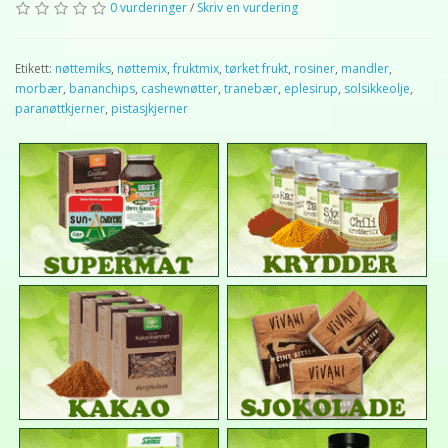
0 vurderinger
/
Skriv en vurdering
Etikett:
nøttemiks
,
nøttemix
,
fruktmix
,
tørket frukt
,
rosiner
,
mandler
,
morbær
,
bananchips
,
cashewnøtter
,
tranebær
,
eplesirup
,
solsikkeolje
,
paranøttkjerner
,
pistasjkjerner