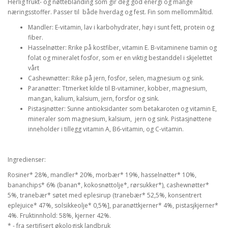
Herlig frukt- og nøtteblanding som gir deg god energi og mange
næringsstoffer. Passer til både hverdag og fest. Fin som mellommåltid.
Mandler: E-vitamin, lav i karbohydrater, høy i sunt fett, protein og
fiber.
Hasselnøtter: Rrike på kostfiber, vitamin E. B-vitaminene tiamin og
folat og mineralet fosfor, som er en viktig bestanddel i skjelettet
vårt
Cashewnøtter: Rike på jern, fosfor, selen, magnesium og sink.
Paranøtter: Ttmerket kilde til B-vitaminer, kobber, magnesium,
mangan, kalium, kalsium, jern, forsfor og sink.
Pistasjnøtter: Sunne antioksidanter som betakaroten og vitamin E,
mineraler som magnesium, kalsium, jern og sink. Pistasjnøttene
inneholder i tillegg vitamin A, B6-vitamin, og C-vitamin.
Ingredienser:
Rosiner* 28%, mandler* 20%, morbær* 19%, hasselnøtter* 10%,
bananchips* 6% (banan*, kokosnøttolje*, rørsukker*), cashewnøtter*
5%, tranebær* søtet med eplesirup (tranebær* 52,5%, konsentrert
eplejuice* 47%, solsikkeolje* 0,5%], paranøttkjerner* 4%, pistasjkjerner*
4%. Fruktinnhold: 58%, kjerner 42%.
* - fra sertifisert økologisk landbruk