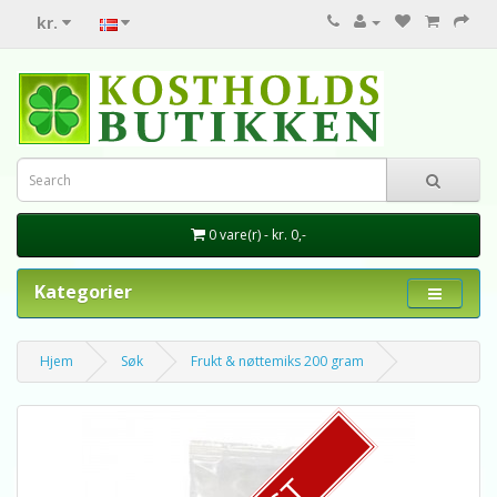
kr.
0 vare(r) - kr. 0,-
Kategorier
Hjem
Søk
Frukt & nøttemiks 200 gram