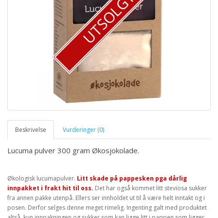
UTSOLGT
Beskrivelse
Vurderinger (0)
Lucuma pulver 300 gram Økosjokolade.
Økologisk lucumapulver.
Litt skade på pappesken pga dårlig
innpakket i frakt hit til oss.
Det har også kommet litt steviosa sukker
fra annen pakke utenpå. Ellers ser innholdet ut til å være helt inntakt og i
posen. Derfor selges denne meget rimelig. Ingenting galt med produktet
altså, kun innpakningen og sukker som kan ligge litt i pappen som ligger