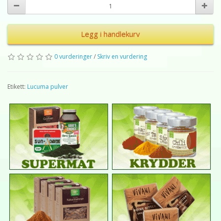
Legg i handlekurv
0 vurderinger
/
Skriv en vurdering
Etikett:
Lucuma pulver