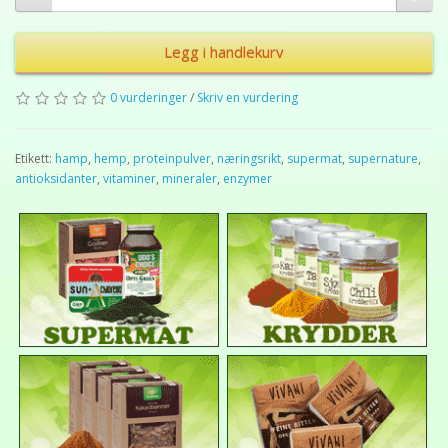
Legg i handlekurv
0 vurderinger
/
Skriv en vurdering
Etikett:
hamp
,
hemp
,
proteinpulver
,
næringsrikt
,
supermat
,
supernature
,
antioksidanter
,
vitaminer
,
mineraler
,
enzymer