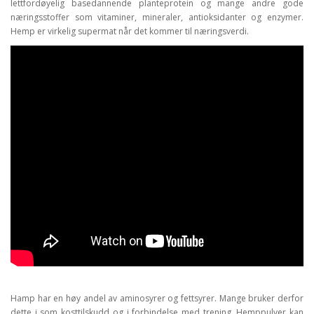
lettfordøyelig basedannende planteprotein og mange andre gode
næringsstoffer som vitaminer, mineraler, antioksidanter og enzymer.
Hemp er virkelig supermat når det kommer til næringsverdi.
Hamp har en høy andel av aminosyrer og fettsyrer. Mange bruker derfor
dette i som kosttilskudd og i forbindelse med trening. Hemppulver kan