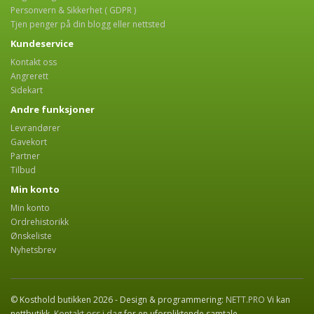
Personvern & Sikkerhet ( GDPR )
Tjen penger på din blogg eller nettsted
Kundeservice
Kontakt oss
Angrerett
Sidekart
Andre funksjoner
Levrandører
Gavekort
Partner
Tilbud
Min konto
Min konto
Ordrehistorikk
Ønskeliste
Nyhetsbrev
© Kosthold butikken 2026 - Design & programmering:
NETT.PRO
Vi kan
nettbutikk.
Kontakt oss i dag
for en uforpliktende samtale.