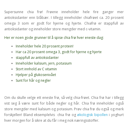
Supersunne chia frø! Frøene inneholder hele fire ganger mer
antioksidanter enn blåbær. I tillegg inneholder chiafrøet ca. 20 prosent
omega 3 som er godt for hjerne og hjerte. Chiafrø er stappfull av
antioksidanter og inneholder store mengder med c-vitamin.
Her er noen gode grunner til å spise chia frø hver eneste dag:
Inneholder hele 20 prosent protein!
Har ca 20 prosent omega 3, godt for hjerne og hjerte
stappfull av antioksidanter
Inneholder kalsium, jern, potasium
Stort innhold av C vitamin
Hjelper på glukosenivået
Sunt for hår og negler
Om du skulle velge ett eneste frø, så velg chia-frøet. Chia frø har i tillegg
vist seg å være sunt for både negler og hår. Chia frø inneholder også
store mengder med kalsium og potasium. Prøv chia frø du også og merk
forskjellen! Bland eksemplelvis chia frø og
økologisk bipollen
i yoghurt
hver morgen for å sikre at du får i meg nok næringsstoffer.