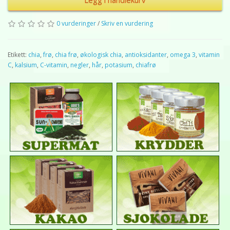
Legg i handlekurv
0 vurderinger
/
Skriv en vurdering
Etikett:
chia
,
frø
,
chia frø
,
økologisk chia
,
antioksidanter
,
omega 3
,
vitamin
C
,
kalsium
,
C-vitamin
,
negler
,
hår
,
potasium
,
chiafrø