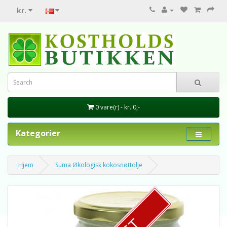
kr.
0 vare(r) - kr. 0,-
Kategorier
Hjem
Suma Økologisk kokosnøttolje