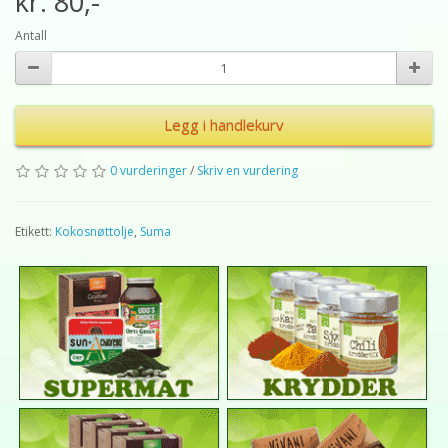
kr. 80,-
Antall
Legg i handlekurv
0 vurderinger
/
Skriv en vurdering
Etikett:
Kokosnøttolje
,
Suma