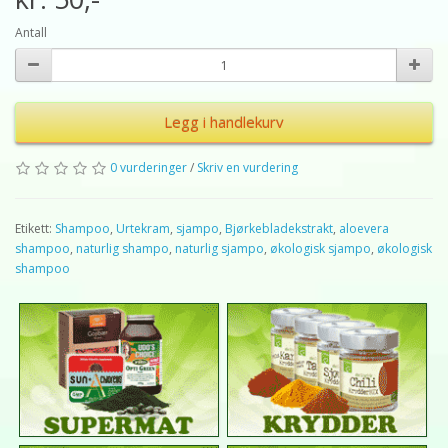
Antall
Legg i handlekurv
0 vurderinger
/
Skriv en vurdering
Etikett:
Shampoo
,
Urtekram
,
sjampo
,
Bjørkebladekstrakt
,
aloevera
shampoo
,
naturlig shampo
,
naturlig sjampo
,
økologisk sjampo
,
økologisk
shampoo