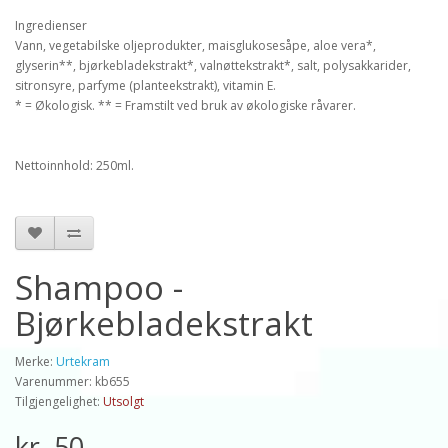
Ingredienser
Vann, vegetabilske oljeprodukter, maisglukosesåpe, aloe vera*,
glyserin**, bjørkebladekstrakt*, valnøttekstrakt*, salt, polysakkarider,
sitronsyre, parfyme (planteekstrakt), vitamin E.
* = Økologisk. ** = Framstilt ved bruk av økologiske råvarer.
Nettoinnhold: 250ml.
Shampoo -
Bjørkebladekstrakt
Merke:
Urtekram
Varenummer: kb655
Tilgjengelighet:
Utsolgt
kr. 50,-