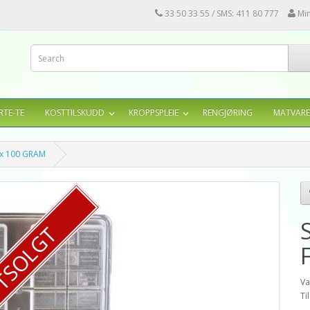
33 50 33 55 / SMS: 411 80 777
Mi
RTE-TE
KOSTTILSKUDD
KROPPSPLEIE
RENGJØRING
MATVARE
x 100 GRAM
TSOLGT
Va
Ti