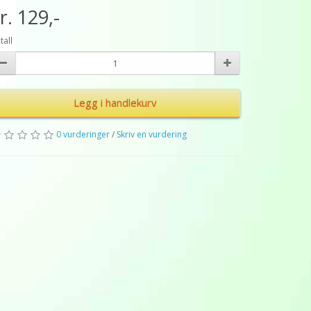
r. 129,-
tall
Legg i handlekurv
0 vurderinger
/
Skriv en vurdering