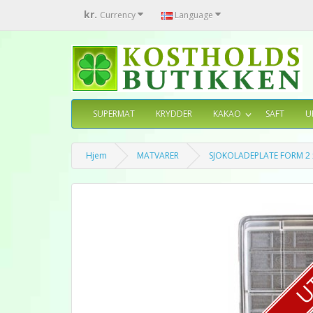
kr.
Currency
Language
SUPERMAT
KRYDDER
KAKAO
SAFT
U
Hjem
MATVARER
SJOKOLADEPLATE FORM 2 
U