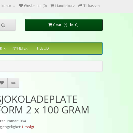
n konto
Ønskeliste (0)
Handlekurv
Til kassen
0 vare(r) - kr. 0,-
R
NYHETER
TILBUD
SJOKOLADEPLATE
FORM 2 x 100 GRAM
renummer: 084
lgjengelighet:
Utsolgt