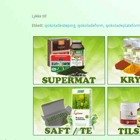
Lykke til!
Etikett:
sjokoladestøping
,
sjokoladeform
,
sjokoladeplatefor