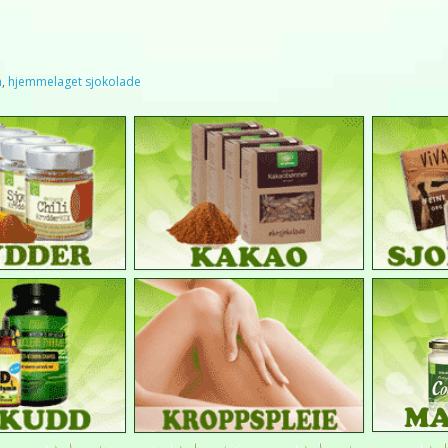
m
,
hjemmelaget sjokolade