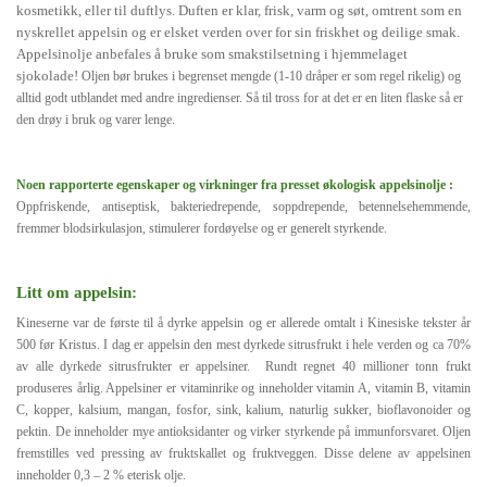
kosmetikk, eller til duftlys. Duften er klar, frisk, varm og søt, omtrent som en
nyskrellet appelsin og er elsket verden over for sin friskhet og deilige smak.
Appelsinolje anbefales å bruke som smakstilsetning i hjemmelaget
sjokolade!
Oljen bør brukes i begrenset mengde (1-10 dråper er som regel rikelig) og
alltid godt utblandet med andre ingredienser. Så til tross for at det er en liten flaske så er
den drøy i bruk og varer lenge.
Noen rapporterte egenskaper og virkninger fra presset økologisk appelsinolje :
Oppfriskende, antiseptisk, bakteriedrepende, soppdrepende, betennelsehemmende,
fremmer blodsirkulasjon, stimulerer fordøyelse og er generelt styrkende.
Litt om appelsin:
Kineserne var de første til å dyrke appelsin og er allerede omtalt i Kinesiske tekster år
500 før Kristus. I dag er appelsin den mest dyrkede sitrusfrukt i hele verden og ca 70%
av alle dyrkede sitrusfrukter er appelsiner. Rundt regnet 40 millioner tonn frukt
produseres årlig. Appelsiner er vitaminrike og inneholder vitamin A, vitamin B, vitamin
C, kopper, kalsium, mangan, fosfor, sink, kalium, naturlig sukker, bioflavonoider og
pektin. De inneholder mye antioksidanter og virker styrkende på immunforsvaret. Oljen
fremstilles ved pressing av fruktskallet og fruktveggen. Disse delene av appelsinen
inneholder 0,3 – 2 % eterisk olje.