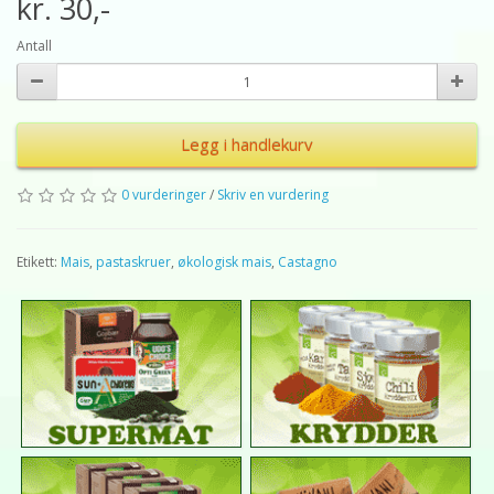
kr. 30,-
Antall
Legg i handlekurv
0 vurderinger
/
Skriv en vurdering
Etikett:
Mais
,
pastaskruer
,
økologisk mais
,
Castagno