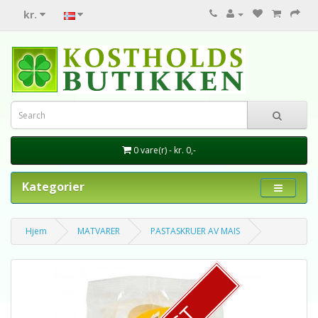
kr.
0 vare(r) - kr. 0,-
Kategorier
Hjem
MATVARER
PASTASKRUER AV MAIS