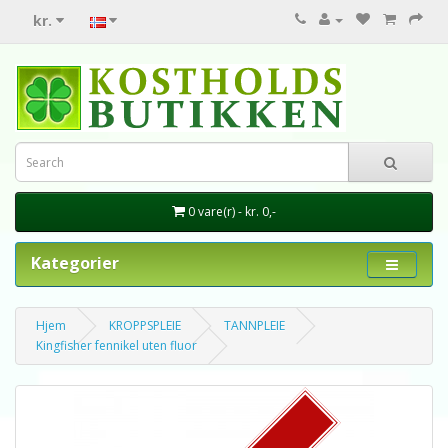
kr.
0 vare(r) - kr. 0,-
Kategorier
Hjem
KROPPSPLEIE
TANNPLEIE
Kingfisher fennikel uten fluor