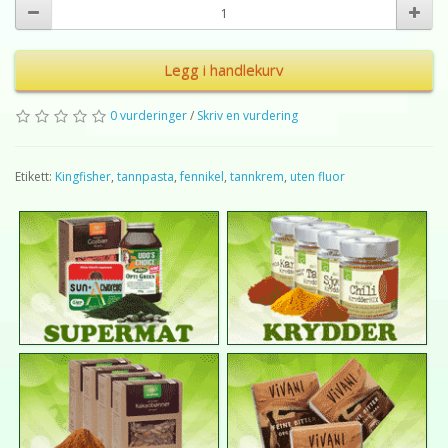
Legg i handlekurv
0 vurderinger
/
Skriv en vurdering
Etikett:
Kingfisher
,
tannpasta
,
fennikel
,
tannkrem
,
uten fluor