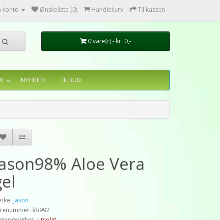
n konto
Ønskeliste (0)
Handlekurv
Til kassen
0 vare(r) - kr. 0,-
R
NYHETER
TILBUD
Jason98% Aloe Vera
gel
rke:
Jason
renummer: kb992
lgjengelighet:
Utsolgt