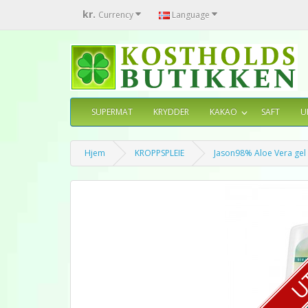
kr.
Currency
Language
SUPERMAT
KRYDDER
KAKAO
SAFT
U
Hjem
KROPPSPLEIE
Jason98% Aloe Vera gel
U