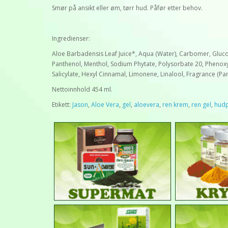
Smør på ansikt eller øm, tørr hud. Påfør etter behov.
Ingredienser:
Aloe Barbadensis Leaf Juice*, Aqua (Water), Carbomer, Glucon
Panthenol, Menthol, Sodium Phytate, Polysorbate 20, Phenox
Salicylate, Hexyl Cinnamal, Limonene, Linalool, Fragrance (Pa
Nettoinnhold 454 ml.
Etikett:
Jason
,
Aloe Vera
,
gel
,
aloevera
,
ren krem
,
ren gel
,
hudp