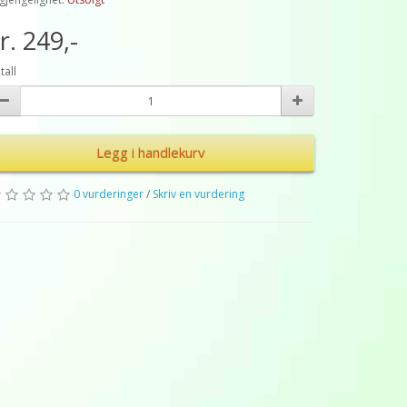
r. 249,-
tall
Legg i handlekurv
0 vurderinger
/
Skriv en vurdering