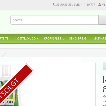
33 50 33 55 / SMS: 411 80 777
Mi
RTE-TE
KOSTTILSKUDD
KROPPSPLEIE
RENGJØRING
MATVARE
TSOLGT
Me
Va
Ti