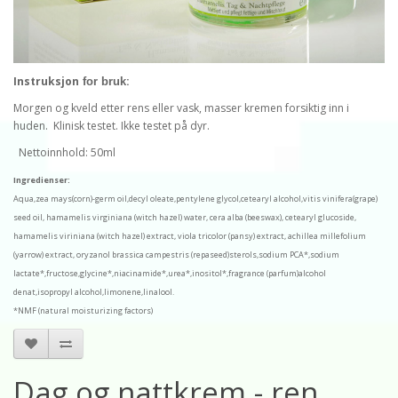
Instruksjon
:
for bruk
Morgen
og
kveld
etter rens
eller vask
,
masser kremen forsiktig inn i
huden.
K
linisk testet
.
Ikke testet på dyr.
Nettoinnhold: 50ml
Ingredienser:
Aqua,zea mays(corn)-germ oil,decyl oleate,pentylene glycol,cetearyl alcohol,vitis vinifera(grape)
seed oil, hamamelis virginiana (witch hazel) water, cera alba (beeswax), cetearyl glucoside,
hamamelis viriniana (witch hazel) extract, viola tricolor (pansy) extract, achillea millefolium
(yarrow) extract, oryzanol brassica campestris (repaseed)sterols,sodium PCA*,sodium
lactate*,fructose,glycine*,niacinamide*,urea*,inositol*,fragrance (parfum)alcohol
denat,isopropyl alcohol,limonene,linalool.
*NMF (natural moisturizing factors)
Dag og nattkrem - ren