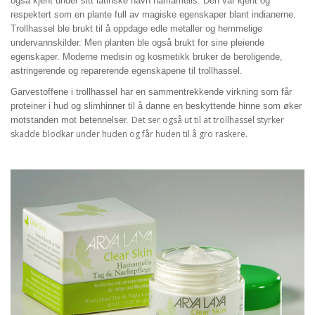
også kjent under sitt latinske navn hamamelis. Den var kjent og
respektert som en plante full av magiske egenskaper blant indianerne.
Trollhassel ble brukt til å oppdage edle metaller og hemmelige
undervannskilder. Men planten ble også brukt for sine pleiende
egenskaper. Moderne medisin og kosmetikk bruker de beroligende,
astringerende og reparerende egenskapene til trollhassel.
Garvestoffene i trollhassel har en sammentrekkende virkning som får
proteiner i hud og slimhinner til å danne en beskyttende hinne som øker
Det ser også ut til at trollhassel styrker
motstanden mot betennelser.
skadde blodkar under huden og får huden til å gro raskere.