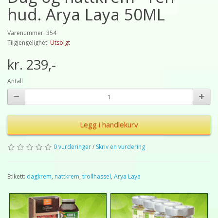
hud. Arya Laya 50ML
Varenummer: 354
Tilgjengelighet:
Utsolgt
kr. 239,-
Antall
Legg i handlekurv
0 vurderinger
/
Skriv en vurdering
Etikett:
dagkrem
,
nattkrem
,
trollhassel
,
Arya Laya