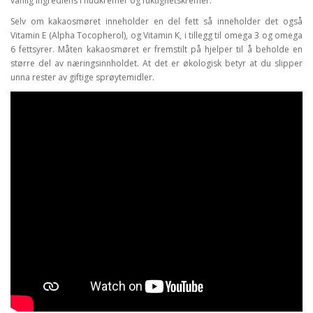
vanlig ingrediens i hudkremer og fuktighetskremer.
Selv om kakaosmøret inneholder en del fett så inneholder det også
Vitamin E (Alpha Tocopherol), og Vitamin K, i tillegg til omega 3 og omega
6 fettsyrer. Måten kakaosmøret er fremstilt på hjelper til å beholde en
større del av næringsinnholdet. At det er økologisk betyr at du slipper
unna rester av giftige sprøytemidler.