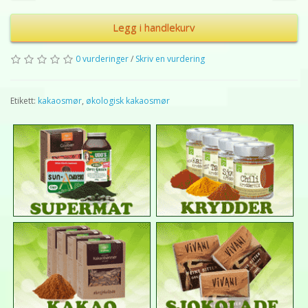
Legg i handlekurv
0 vurderinger
/
Skriv en vurdering
Etikett:
kakaosmør
,
økologisk kakaosmør