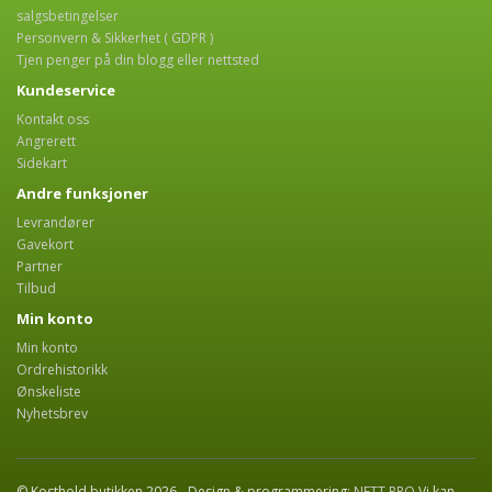
salgsbetingelser
Personvern & Sikkerhet ( GDPR )
Tjen penger på din blogg eller nettsted
Kundeservice
Kontakt oss
Angrerett
Sidekart
Andre funksjoner
Levrandører
Gavekort
Partner
Tilbud
Min konto
Min konto
Ordrehistorikk
Ønskeliste
Nyhetsbrev
© Kosthold butikken 2026 - Design & programmering:
NETT.PRO
Vi kan