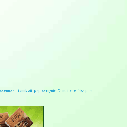
betennelse
,
tannkjøtt
,
peppermynte
,
Dentaforce
,
frisk pust
,