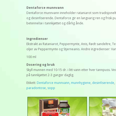
Dentaforce munnvann
Dentaforce munnvann inneholder rataniarot som tradisjonelt 
og desinfiserende. Dentaforce gir en langvarig ren og fris
betennelse i tannkjøttet og dårlig ånde.
Ingredienser
Ekstrakt av Rataniarot, Peppermynte, Anis, Rødt sandeltre, Tesa
oljer av Peppermynte og Stjerneanis. Andre ingredienser: Va
100 ml
Dosering og bruk
Skyll munnen med 10-15 dr. i litt vann etter hver tannpuss. Ve
på tannkjøttet 2-3 ganger daglig.
Etikett:
Dentaforce munnvann
,
munnhygiene
,
desinfiserende
,
paradontose
,
sopp