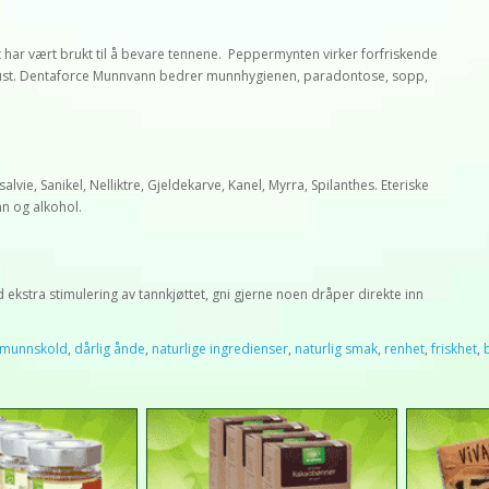
har vært brukt til å bevare tennene. Peppermynten virker forfriskende
k pust. Dentaforce Munnvann bedrer munnhygienen, paradontose, sopp,
lvie, Sanikel, Nelliktre, Gjeldekarve, Kanel, Myrra, Spilanthes. Eteriske
nn og alkohol.
d ekstra stimulering av tannkjøttet, gni gjerne noen dråper direkte inn
munnskold
,
dårlig ånde
,
naturlige ingredienser
,
naturlig smak
,
renhet
,
friskhet
,