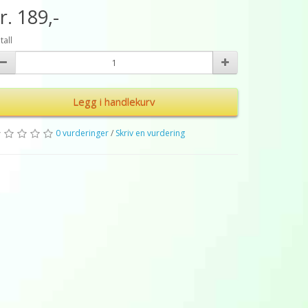
r. 189,-
tall
Legg i handlekurv
0 vurderinger
/
Skriv en vurdering