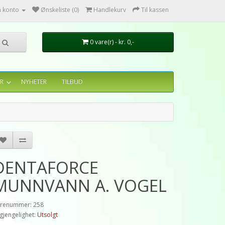
n konto
Ønskeliste (0)
Handlekurv
Til kassen
0 vare(r) - kr. 0,-
R
NYHETER
TILBUD
DENTAFORCE
MUNNVANN A. VOGEL
renummer: 258
lgjengelighet:
Utsolgt