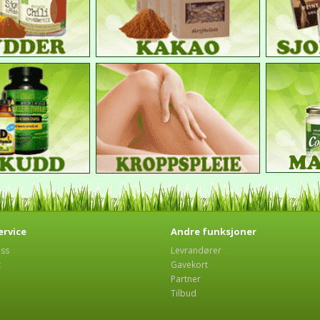
rvice
Andre funksjoner
oss
Levrandører
t
Gavekort
Partner
Tilbud