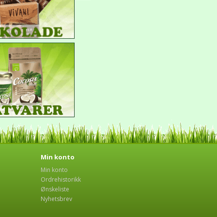
Min konto
Min konto
Ordrehistorikk
Ønskeliste
Nyhetsbrev