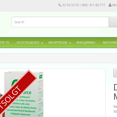
33 50 33 55 / SMS: 411 80 777
Mi
RTE-TE
KOSTTILSKUDD
KROPPSPLEIE
RENGJØRING
MATVARE
TSOLGT
Va
Ti