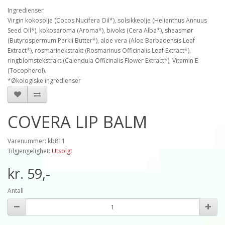
Ingredienser
Virgin kokosolje (Cocos Nucifera Oil*), solsikkeolje (Helianthus Annuus
Seed Oil*), kokosaroma (Aroma*), bivoks (Cera Alba*), sheasmør
(Butyrospermum Parkii Butter*), aloe vera (Aloe Barbadensis Leaf
Extract*), rosmarinekstrakt (Rosmarinus Officinalis Leaf Extract*),
ringblomstekstrakt (Calendula Officinalis Flower Extract*), Vitamin E
(Tocopherol).
*Økologiske ingredienser
COVERA LIP BALM
Varenummer: kb811
Tilgjengelighet:
Utsolgt
kr. 59,-
Antall