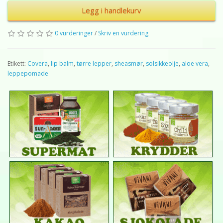
Legg i handlekurv
0 vurderinger
/
Skriv en vurdering
Etikett:
Covera
,
lip balm
,
tørre lepper
,
sheasmør
,
solsikkeolje
,
aloe vera
,
leppepomade