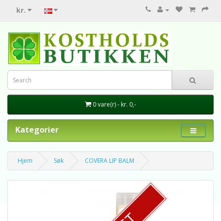
kr.
0 vare(r) - kr. 0,-
Kategorier
Hjem
Søk
COVERA LIP BALM