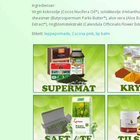
Ingredienser:
Virgin kokosolje (Cocos Nucifera Oil*), solsikkeolje (Helian
sheasmør (Butyrospermum Parkii Butter*), aloe vera (Aloe Bar
Extract*), ringblomstekstrakt (Calendula Officinalis Flower Ex
Etikett:
leppepomade
,
Cocosa pink
,
lip balm