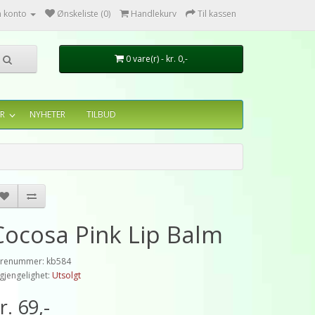
n konto
Ønskeliste (0)
Handlekurv
Til kassen
0 vare(r) - kr. 0,-
R
NYHETER
TILBUD
Cocosa Pink Lip Balm
renummer: kb584
lgjengelighet:
Utsolgt
r. 69,-