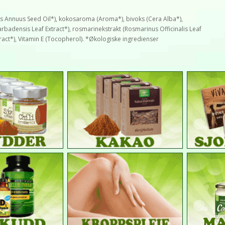
thus Annuus Seed Oil*), kokosaroma (Aroma*), bivoks (Cera Alba*),
badensis Leaf Extract*), rosmarinekstrakt (Rosmarinus Officinalis Leaf
tract*), Vitamin E (Tocopherol). *Økologiske ingredienser