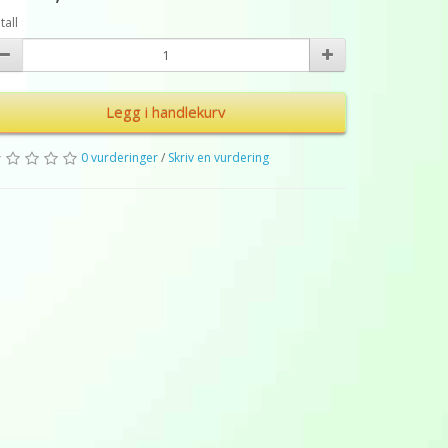
tall
Legg i handlekurv
0 vurderinger
/
Skriv en vurdering