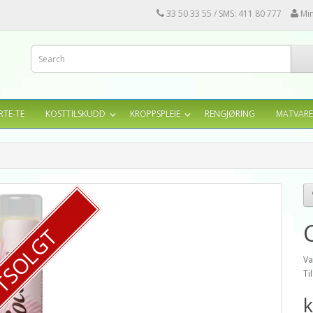
33 50 33 55 / SMS: 411 80 777
Mi
RTE-TE
KOSTTILSKUDD
KROPPSPLEIE
RENGJØRING
MATVARE
TSOLGT
Va
Ti
k