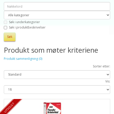
Søk i underkategorier
Søk i produktbeskrivelser
Produkt som møter kriteriene
Produkt sammenligning (0)
Sorter etter:
Vis:
TILBUD 35%
UTSOLGT