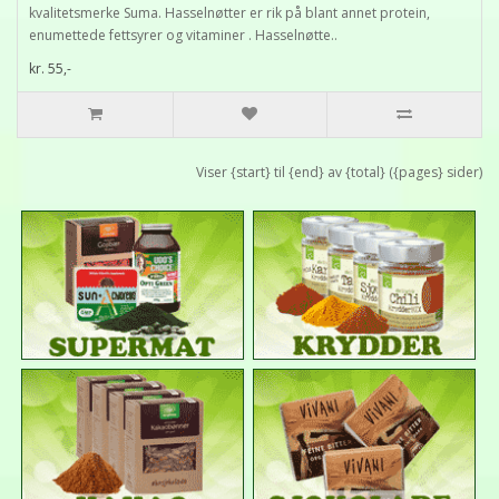
kvalitetsmerke Suma. Hasselnøtter er rik på blant annet protein,
enumettede fettsyrer og vitaminer . Hasselnøtte..
kr. 55,-
Viser {start} til {end} av {total} ({pages} sider)