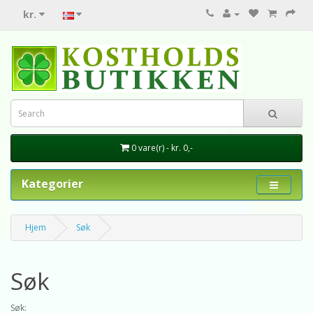
kr.
0 vare(r) - kr. 0,-
Kategorier
Hjem
Søk
Søk
Søk: