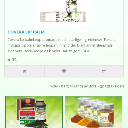
COVERA LIP BALM
Covera lip balmLeppepomade med naturlige ingredienser. Fukter,
mykgjør og pleier tørre lepper. Inneholder blant annet sheasmør,
aloe vera, solsikkeolje og bivoks. Har en god lukt a..
kr. 59,-
Viser {start} til {end} av {total} ({pages} sider)