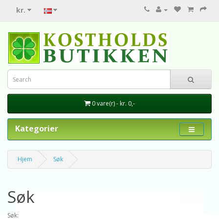
kr.
0 vare(r) - kr. 0,-
Kategorier
Hjem
Søk
Søk
Søk: