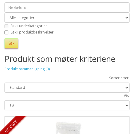
Søk i underkategorier
Søk i produktbeskrivelser
Produkt som møter kriteriene
Produkt sammenligning (0)
Sorter etter:
Vis:
TILBUD 83%
UTSOLGT