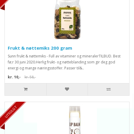
Frukt & nøttemiks 200 gram
Sunn frukt & nøttemiks - Full av vitaminer og mineralerTILBUD. Best
fø;r 30 juni 2020.Herlig frukt- og nøtteblanding som gir deg god
energi og mange næringsstoffer. Passer til&..
kr. 10,-
kr. 58,-
UTSOLGT