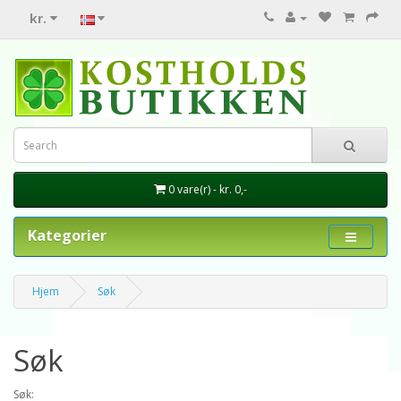
kr.
0 vare(r) - kr. 0,-
Kategorier
Hjem
Søk
Søk
Søk: