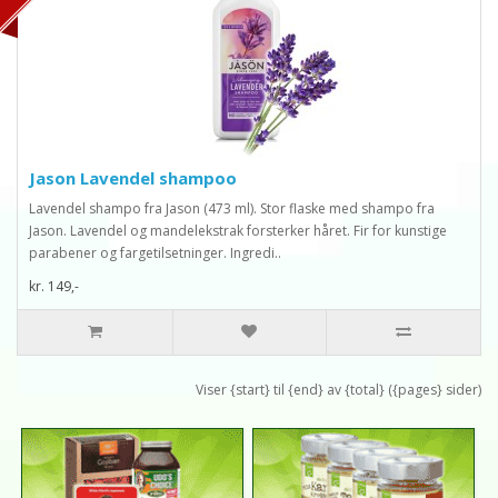
Jason Lavendel shampoo
Lavendel shampo fra Jason (473 ml). Stor flaske med shampo fra
Jason. Lavendel og mandelekstrak forsterker håret. Fir for kunstige
parabener og fargetilsetninger. Ingredi..
kr. 149,-
Viser {start} til {end} av {total} ({pages} sider)