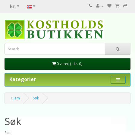
kr.
0 vare(r) - kr. 0,-
Kategorier
Hjem
Søk
Søk
Søk: