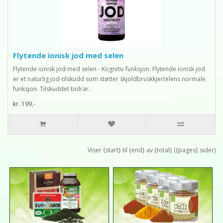
Flytende ionisk jod med selen
Flytende ionisk jod med selen - Kognitiv funksjon. Flytende ionisk jod
er et naturlig jod-tilskudd som støtter skjoldbruskkjertelens normale
funksjon. Tilskuddet bidrar..
kr. 199,-
Viser {start} til {end} av {total} ({pages} sider)