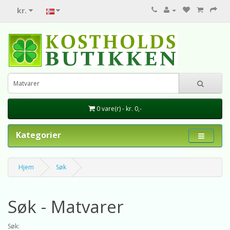
kr.
0 vare(r) - kr. 0,-
Kategorier
Hjem
Søk
Søk - Matvarer
Søk: