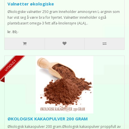
Valnøtter økologiske
Økologiske valnøtter 250 gram Inneholder aminosyren L-arginin som
har vist seg å være bra for hjertet. Valnøtter inneholder også
plantebasert omega-3 fett alfa-linolensyre (ALA),..
kr. 89,-
TILBUD 21%
UTSOLGT
ØKOLOGISK KAKAOPULVER 200 GRAM
Økologisk kakaopulver 200 gram.Økologisk kakaopulver proppfull av