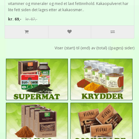
vitaminer og mineraler og med et lavt fettinnhold. Kakaopulveret har
lite fett siden det lages etter at kakaosmør..
kr. 69,-
kr. 87,-
Viser {start} til {end} av {total} ({pages} sider)