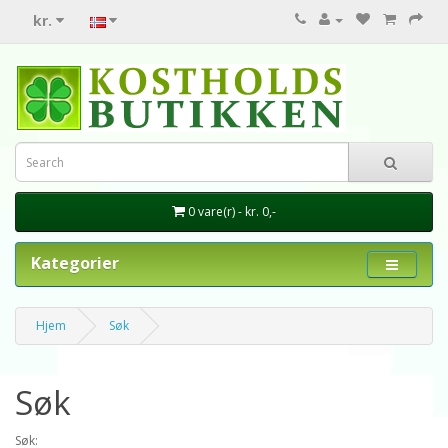
kr.
0 vare(r) - kr. 0,-
Kategorier
Hjem
Søk
Søk
Søk: