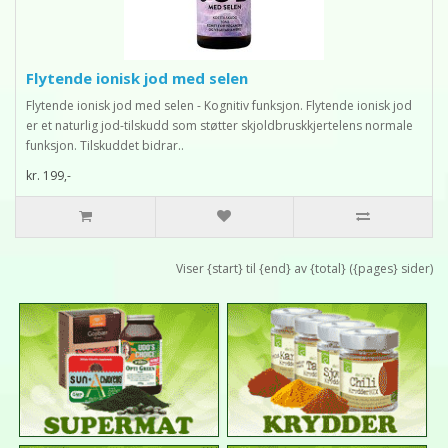
Flytende ionisk jod med selen
Flytende ionisk jod med selen - Kognitiv funksjon. Flytende ionisk jod
er et naturlig jod-tilskudd som støtter skjoldbruskkjertelens normale
funksjon. Tilskuddet bidrar..
kr. 199,-
Viser {start} til {end} av {total} ({pages} sider)