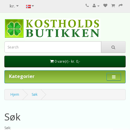
kr.
0 vare(r) - kr. 0,-
Kategorier
Hjem
Søk
Søk
Søk: