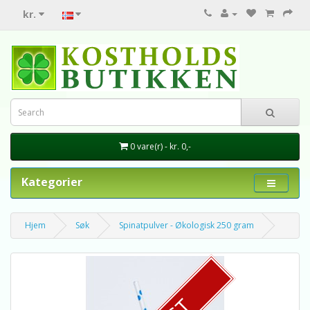
kr.
0 vare(r) - kr. 0,-
Kategorier
Hjem
Søk
Spinatpulver - Økologisk 250 gram