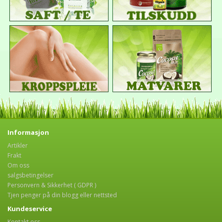
Informasjon
Artikler
Frakt
Om oss
salgsbetingelser
Personvern & Sikkerhet ( GDPR )
Tjen penger på din blogg eller nettsted
Kundeservice
Kontakt oss