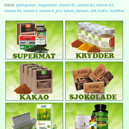
Etikett:
spintapulver
,
magnesium
,
vitamin B1
,
vitamin B2
,
vitamin B3
,
vitamin B6
,
vitamin E
,
vitamin K
,
jern
,
kalium
,
kalsium
,
sink
,
fosfor
,
kostfiber