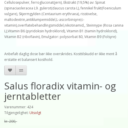
Cellulosepulver, ferrogluconat(jern), Ekstrakt (19,5%) av: Spinat
(spinaciaoleracea L9. gulerot(daucus carota L), fennikel frukt(Foeniculum
vulgare), Skjermgylden (Centaurium erythraea), risstivelse,
maltodextrin,antiklumpemiddel,L-ascorbinsyre(c-
vitamin),overflatebehandlingsmiddel,nikotinamid,, Steinnype (Rosa canina
L),
Vitamin
B6
(
pyridoksin
hydroklorid),
Vitamin
B1
(
tiamin
hydroklorid),
Vitamin
B2
(
riboflavin
),
Emulgator
:
polysorbat
80,
Vitamin B9 (Folsyre)
Anbefalt daglig dose bør ikke overskrides. Kosttilskudd er ikke ment å
erstatte et balansert kosthold.
Salus floradix vitamin- og
jerntabletter
Varenummer: 424
Tilgjengelighet:
Utsolgt
kr. 200,-