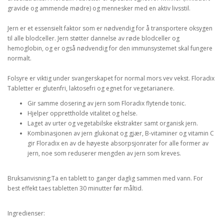
gravide og ammende mødre) og mennesker med en aktiv livsstil.
Jern er et essensielt faktor som er nødvendig for å transportere oksygen
til alle blodceller. Jern støtter dannelse av røde blodceller og
hemoglobin, og er også nødvendig for den immunsystemet skal fungere
normalt.
Folsyre er viktig under svangerskapet for normal mors vev vekst. Floradix
Tabletter er glutenfri, laktosefri og egnet for vegetarianere.
Gir samme
dosering av
jern som
Floradix
flytende
tonic
.
Hjelper
opprettholde
vitalitet
og
helse.
Laget av
urter og
vegetabilske ekstrakter
samt
organisk
jern
.
Kombinasjonen
av jern
glukonat
og
gjær
,
B-vitaminer
og vitamin
C
gir
Floradix
en
av de høyeste
absorpsjonrater
for
alle
former av
jern
, noe som reduserer
mengden
av jern
som kreves
.
Bruksanvisning:Ta en tablett to ganger daglig sammen med vann. For
best effekt taes tabletten 30 minutter før måltid.
Ingredienser: