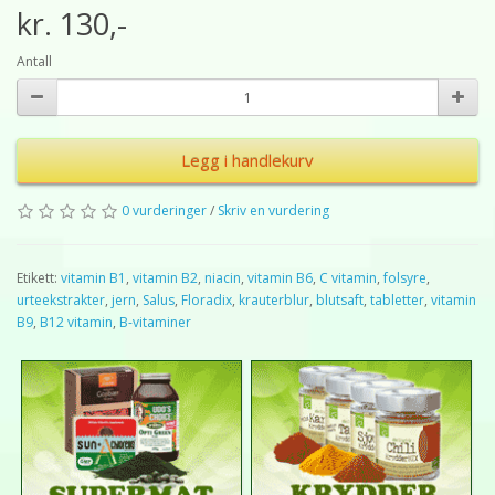
kr. 130,-
Antall
Legg i handlekurv
0 vurderinger
/
Skriv en vurdering
Etikett:
vitamin B1
,
vitamin B2
,
niacin
,
vitamin B6
,
C vitamin
,
folsyre
,
urteekstrakter
,
jern
,
Salus
,
Floradix
,
krauterblur
,
blutsaft
,
tabletter
,
vitamin
B9
,
B12 vitamin
,
B-vitaminer