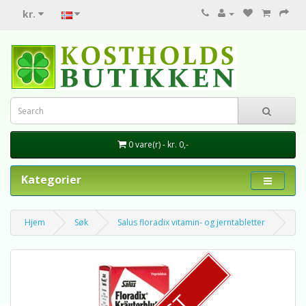
kr.
0 vare(r) - kr. 0,-
Kategorier
Hjem
Søk
Salus floradix vitamin- og jerntabletter